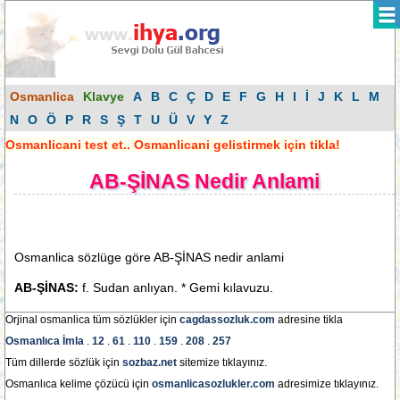
Osmanlica
Klavye
A
B
C
Ç
D
E
F
G
H
I
İ
J
K
L
M
N
O
Ö
P
R
S
Ş
T
U
Ü
V
Y
Z
Osmanlicani test et.. Osmanlicani gelistirmek için tikla!
AB-ŞİNAS Nedir Anlami
Osmanlica sözlüge göre AB-ŞİNAS nedir anlami
AB-ŞİNAS:
f. Sudan anlıyan. * Gemi kılavuzu.
Orjinal osmanlica tüm sözlükler için
cagdassozluk.com
adresine tikla
Osmanlıca İmla
.
12
.
61
.
110
.
159
.
208
.
257
Tüm dillerde sözlük için
sozbaz.net
sitemize tıklayınız.
Osmanlıca kelime çözücü için
osmanlicasozlukler.com
adresimize tıklayınız.