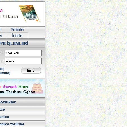
m
Terimler
er
İsimler
ÜYE İŞLEMLERİ
e:
la:
Ol]
uttum]
özlükler
izce
nlica
lica Yazilislar