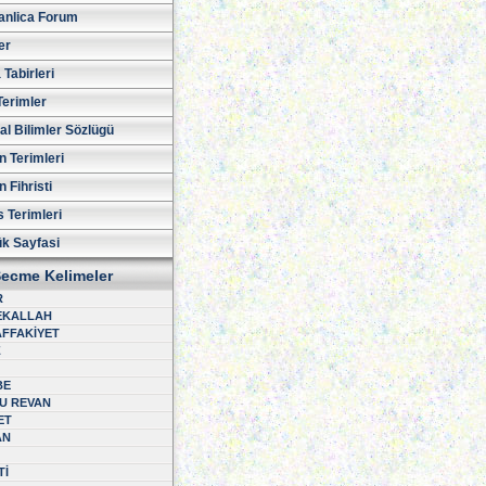
nlica Forum
er
Tabirleri
Terimler
al Bilimler Sözlügü
n Terimleri
 Fihristi
 Terimleri
ük Sayfasi
ecme Kelimeler
R
EKALLAH
FFAKİYET
Z
BE
U REVAN
ET
AN
Tİ