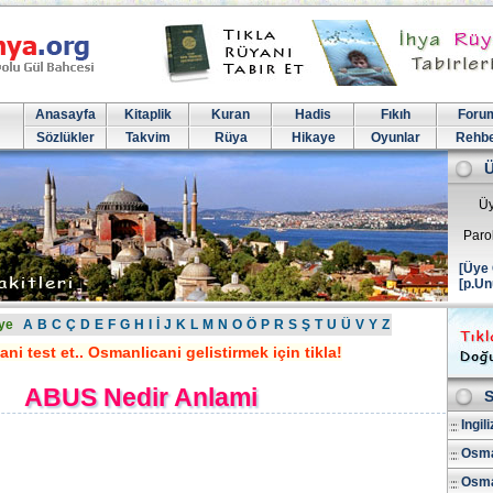
Anasayfa
Kitaplik
Kuran
Hadis
Fıkıh
Foru
Sözlükler
Takvim
Rüya
Hikaye
Oyunlar
Rehb
Üy
Paro
[Üye 
[p.Un
ye
A
B
C
Ç
D
E
F
G
H
I
İ
J
K
L
M
N
O
Ö
P
R
S
Ş
T
U
Ü
V
Y
Z
ni test et.. Osmanlicani gelistirmek için tikla!
ABUS Nedir Anlami
S
Ingil
Osma
Osman