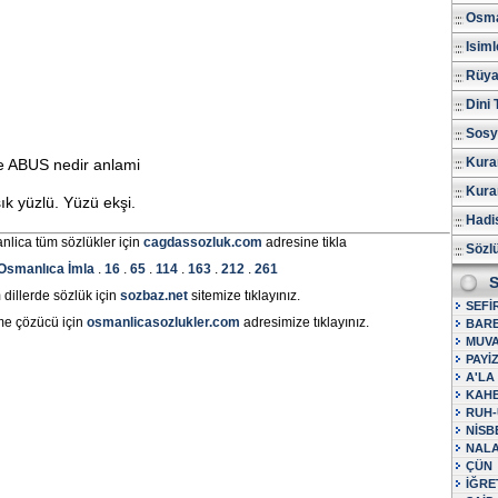
Osma
Isiml
Rüya 
Dini 
Sosy
Kura
e ABUS nedir anlami
Kuran
ık yüzlü. Yüzü ekşi.
Hadis
nlica tüm sözlükler için
cagdassozluk.com
adresine tikla
Sözl
Osmanlıca İmla
.
16
.
65
.
114
.
163
.
212
.
261
S
dillerde sözlük için
sozbaz.net
sitemize tıklayınız.
SEFİ
me çözücü için
osmanlicasozlukler.com
adresimize tıklayınız.
BAR
MUVA
PAYİ
A'LA
KAH
RUH-
NİSB
NAL
ÇÜN
İĞRE