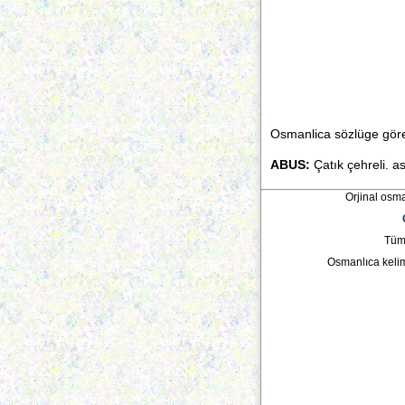
Osmanlica sözlüge gör
ABUS:
Çatık çehreli. as
Orjinal osma
Tüm 
Osmanlıca keli