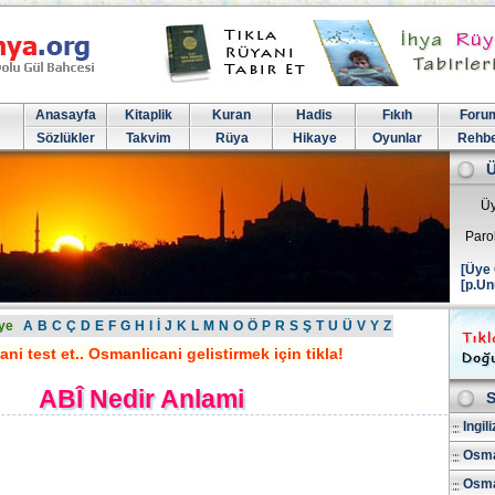
Anasayfa
Kitaplik
Kuran
Hadis
Fıkıh
Foru
Sözlükler
Takvim
Rüya
Hikaye
Oyunlar
Rehb
Üy
Paro
[Üye 
[p.Un
ye
A
B
C
Ç
D
E
F
G
H
I
İ
J
K
L
M
N
O
Ö
P
R
S
Ş
T
U
Ü
V
Y
Z
ni test et.. Osmanlicani gelistirmek için tikla!
ABÎ Nedir Anlami
S
Ingil
Osma
Osman