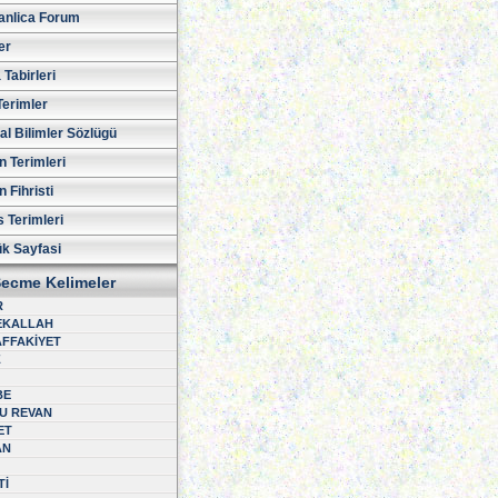
nlica Forum
er
Tabirleri
Terimler
al Bilimler Sözlügü
n Terimleri
 Fihristi
 Terimleri
ük Sayfasi
ecme Kelimeler
R
EKALLAH
FFAKİYET
Z
BE
U REVAN
ET
AN
Tİ