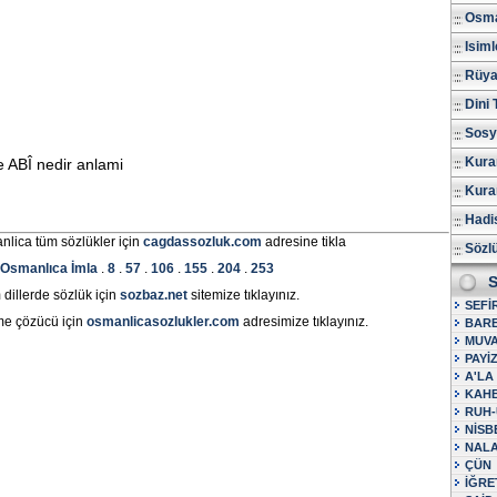
Osma
Isiml
Rüya 
Dini 
Sosy
Kura
 ABÎ nedir anlami
Kuran
Hadis
nlica tüm sözlükler için
cagdassozluk.com
adresine tikla
Sözl
Osmanlıca İmla
.
8
.
57
.
106
.
155
.
204
.
253
S
dillerde sözlük için
sozbaz.net
sitemize tıklayınız.
SEFİ
me çözücü için
osmanlicasozlukler.com
adresimize tıklayınız.
BAR
MUVA
PAYİ
A'LA
KAH
RUH-
NİSB
NAL
ÇÜN
İĞRE