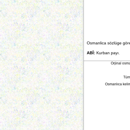
Osmanlica sözlüge göre
ABÎ:
Kurban payı.
Orjinal osma
Tüm 
Osmanlıca keli