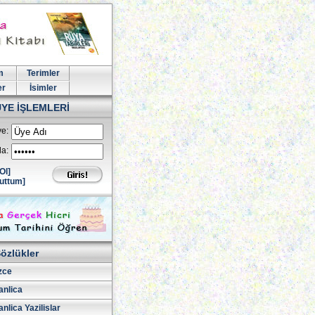
m
Terimler
er
İsimler
ÜYE İŞLEMLERİ
e:
la:
Ol]
uttum]
özlükler
izce
nlica
lica Yazilislar