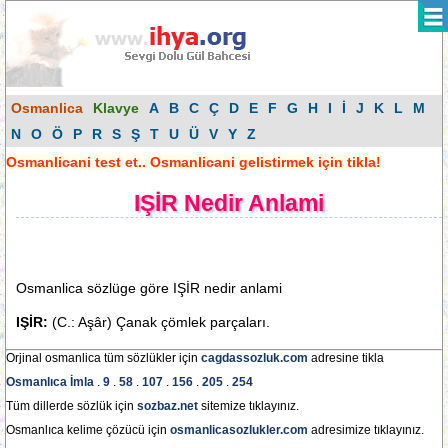
Osmanlica
Klavye
A
B
C
Ç
D
E
F
G
H
I
İ
J
K
L
M
N
O
Ö
P
R
S
Ş
T
U
Ü
V
Y
Z
Osmanlicani test et.. Osmanlicani gelistirmek için tikla!
IŞİR Nedir Anlami
Osmanlica sözlüge göre IŞİR nedir anlami
IŞİR:
(C.: Aşâr) Çanak çömlek parçaları.
Orjinal osmanlica tüm sözlükler için
cagdassozluk.com
adresine tikla
Osmanlıca İmla
.
9
.
58
.
107
.
156
.
205
.
254
Tüm dillerde sözlük için
sozbaz.net
sitemize tıklayınız.
Osmanlıca kelime çözücü için
osmanlicasozlukler.com
adresimize tıklayınız.