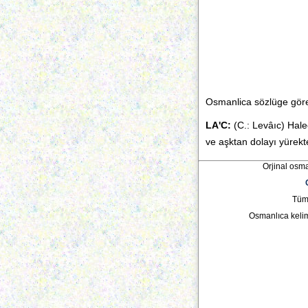
Osmanlica sözlüge göre
LA'C:
(C.: Levâıc) Hal
ve aşktan dolayı yürekte
Orjinal osma
Tüm 
Osmanlıca keli