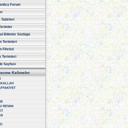
nlica Forum
er
Tabirleri
Terimler
al Bilimler Sözlügü
n Terimleri
 Fihristi
 Terimleri
ük Sayfasi
ecme Kelimeler
R
EKALLAH
FFAKİYET
Z
BE
U REVAN
ET
AN
Tİ