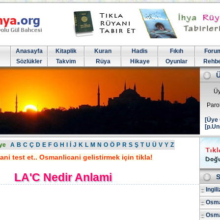
Anasayfa
Kitaplik
Kuran
Hadis
Fıkıh
Foru
Sözlükler
Takvim
Rüya
Hikaye
Oyunlar
Rehb
Üy
Paro
[Üye 
[p.Un
ye
A
B
C
Ç
D
E
F
G
H
I
İ
J
K
L
M
N
O
Ö
P
R
S
Ş
T
U
Ü
V
Y
Z
ni test et.. Osmanlicani gelistirmek için tikla!
LA'C Nedir Anlami
S
Ingil
Osma
Osman