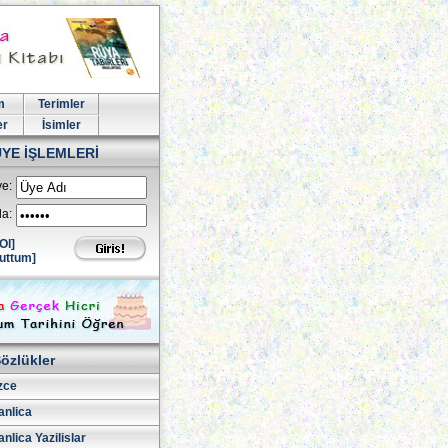
m
Terimler
er
İsimler
ÜYE İŞLEMLERİ
e:
la:
Ol]
uttum]
özlükler
izce
nlica
lica Yazilislar