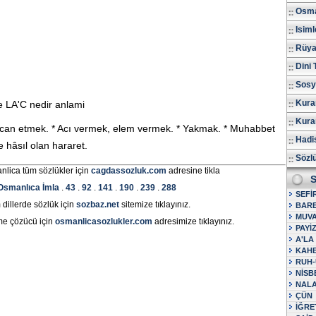
Osma
Isiml
Rüya 
Dini 
Sosy
Kura
 LA'C nedir anlami
Kuran
ecan etmek. * Acı vermek, elem vermek. * Yakmak. * Muhabbet
Hadis
 hâsıl olan hararet.
Sözl
nlica tüm sözlükler için
cagdassozluk.com
adresine tikla
S
Osmanlıca İmla
.
43
.
92
.
141
.
190
.
239
.
288
SEFİ
dillerde sözlük için
sozbaz.net
sitemize tıklayınız.
BAR
MUVA
me çözücü için
osmanlicasozlukler.com
adresimize tıklayınız.
PAYİ
A'LA
KAH
RUH-
NİSB
NAL
ÇÜN
İĞRE