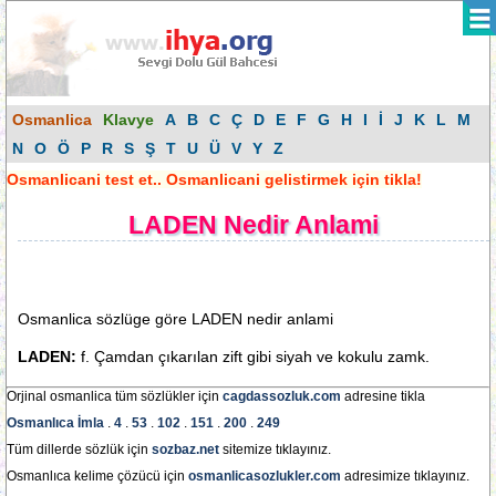
Osmanlica
Klavye
A
B
C
Ç
D
E
F
G
H
I
İ
J
K
L
M
N
O
Ö
P
R
S
Ş
T
U
Ü
V
Y
Z
Osmanlicani test et.. Osmanlicani gelistirmek için tikla!
LADEN Nedir Anlami
Osmanlica sözlüge göre LADEN nedir anlami
LADEN:
f. Çamdan çıkarılan zift gibi siyah ve kokulu zamk.
Orjinal osmanlica tüm sözlükler için
cagdassozluk.com
adresine tikla
Osmanlıca İmla
.
4
.
53
.
102
.
151
.
200
.
249
Tüm dillerde sözlük için
sozbaz.net
sitemize tıklayınız.
Osmanlıca kelime çözücü için
osmanlicasozlukler.com
adresimize tıklayınız.