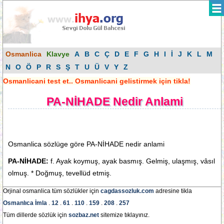
Osmanlica
Klavye
A
B
C
Ç
D
E
F
G
H
I
İ
J
K
L
M
N
O
Ö
P
R
S
Ş
T
U
Ü
V
Y
Z
Osmanlicani test et.. Osmanlicani gelistirmek için tikla!
PA-NİHADE Nedir Anlami
Osmanlica sözlüge göre PA-NİHADE nedir anlami
PA-NİHADE:
f. Ayak koymuş, ayak basmış. Gelmiş, ulaşmış, vâsıl
olmuş. * Doğmuş, tevellüd etmiş.
Orjinal osmanlica tüm sözlükler için
cagdassozluk.com
adresine tikla
Osmanlıca İmla
.
12
.
61
.
110
.
159
.
208
.
257
Tüm dillerde sözlük için
sozbaz.net
sitemize tıklayınız.