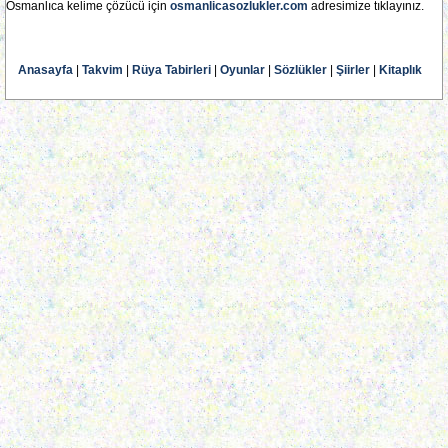
Osmanlıca kelime çözücü için
osmanlicasozlukler.com
adresimize tıklayınız.
Anasayfa
|
Takvim
|
Rüya Tabirleri
|
Oyunlar
|
Sözlükler
|
Şiirler
|
Kitaplık