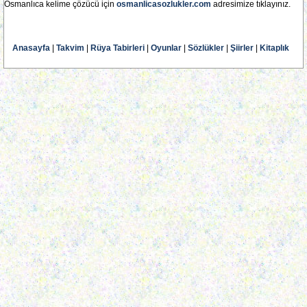
Osmanlıca kelime çözücü için
osmanlicasozlukler.com
adresimize tıklayınız.
Anasayfa
|
Takvim
|
Rüya Tabirleri
|
Oyunlar
|
Sözlükler
|
Şiirler
|
Kitaplık