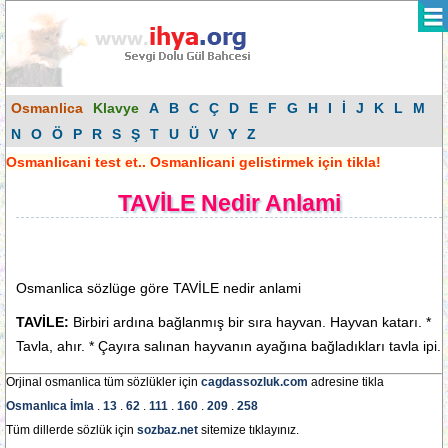
Osmanlica
Klavye
A
B
C
Ç
D
E
F
G
H
I
İ
J
K
L
M
N
O
Ö
P
R
S
Ş
T
U
Ü
V
Y
Z
Osmanlicani test et.. Osmanlicani gelistirmek için tikla!
TAVİLE Nedir Anlami
Osmanlica sözlüge göre TAVİLE nedir anlami
TAVİLE:
Birbiri ardına bağlanmış bir sıra hayvan. Hayvan katarı. *
Tavla, ahır. * Çayıra salınan hayvanın ayağına bağladıkları tavla ipi.
Orjinal osmanlica tüm sözlükler için
cagdassozluk.com
adresine tikla
Osmanlıca İmla
.
13
.
62
.
111
.
160
.
209
.
258
Tüm dillerde sözlük için
sozbaz.net
sitemize tıklayınız.