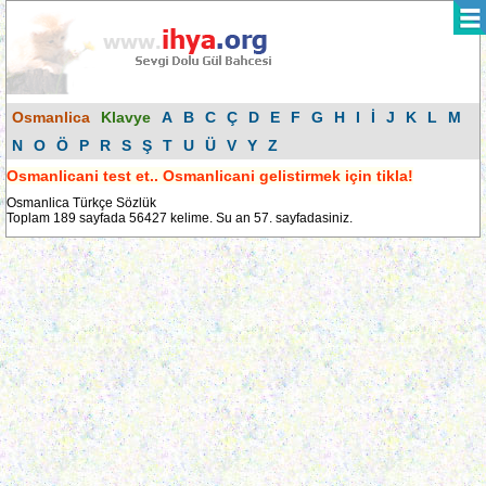
Osmanlica
Klavye
A
B
C
Ç
D
E
F
G
H
I
İ
J
K
L
M
N
O
Ö
P
R
S
Ş
T
U
Ü
V
Y
Z
Osmanlicani test et.. Osmanlicani gelistirmek için tikla!
Osmanlica Türkçe Sözlük
Toplam 189 sayfada 56427 kelime. Su an 57. sayfadasiniz.