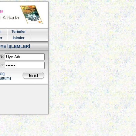
m
Terimler
er
İsimler
ÜYE İŞLEMLERİ
e:
la:
Ol]
uttum]