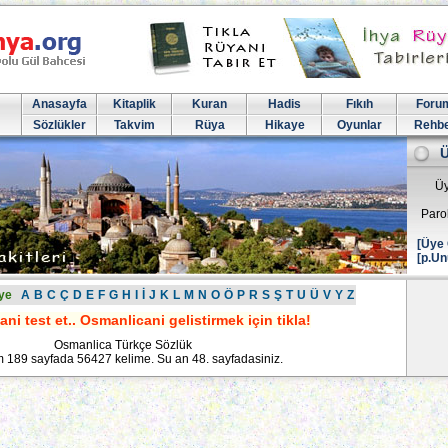
Anasayfa
Kitaplik
Kuran
Hadis
Fıkıh
Foru
Sözlükler
Takvim
Rüya
Hikaye
Oyunlar
Rehb
Üy
Paro
[Üye 
[p.Un
ye
A
B
C
Ç
D
E
F
G
H
I
İ
J
K
L
M
N
O
Ö
P
R
S
Ş
T
U
Ü
V
Y
Z
ni test et.. Osmanlicani gelistirmek için tikla!
Osmanlica Türkçe Sözlük
 189 sayfada 56427 kelime. Su an 48. sayfadasiniz.